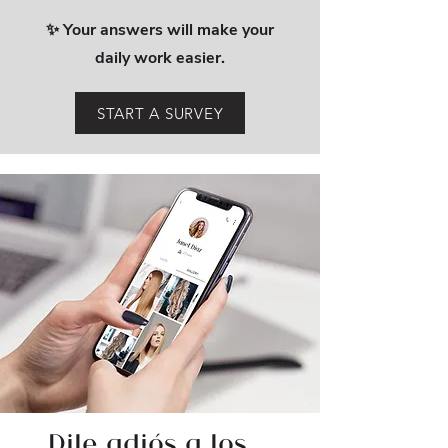
✨ Your answers will make your
daily work easier.
START A SURVEY
Dile adiós a los