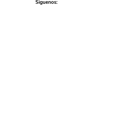
Siguenos:
Preguntas
frecuentes
Condicion
es de
servicio
política
de
privacid
ad
Condiciones de
servicio para