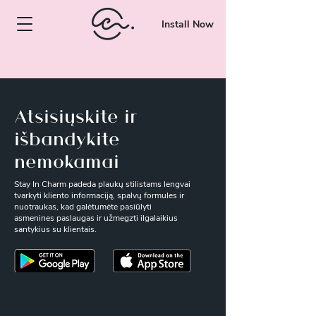
Install Now
Atsisiųskite ir
išbandykite
nemokamai
Stay In Charm padeda plaukų stilistams lengvai
tvarkyti kliento informaciją, spalvų formules ir
nuotraukas, kad galėtumėte pasiūlyti
asmenines paslaugas ir užmegzti ilgalaikius
santykius su klientais.