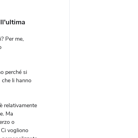
ll'ultima 
i? Per me, 
o
no perché si 
i che li hanno 
è relativamente 
ne. Ma 
erzo o 
Ci vogliono 