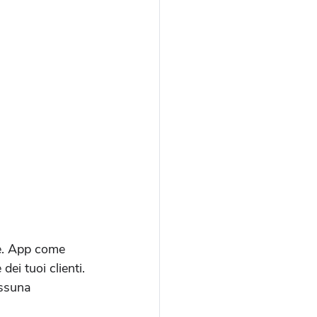
re. App come 
ei tuoi clienti. 
essuna 