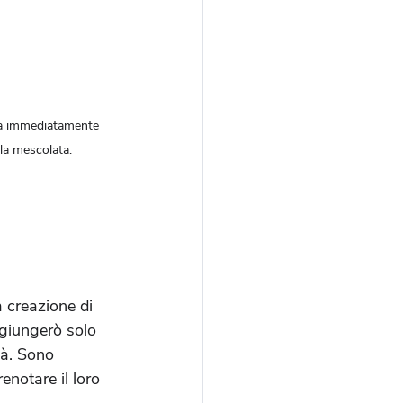
la immediatamente 
la mescolata.
 creazione di 
giungerò solo 
tà. Sono 
notare il loro 